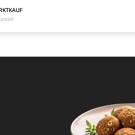
ARKTKAUF
ünster