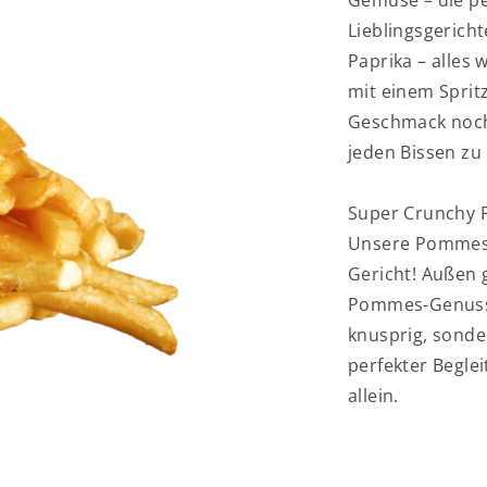
Gemüse – die pe
Lieblingsgerich
Paprika – alles 
mit einem Spritz
Geschmack noch 
jeden Bissen zu
Super Crunchy
Unsere Pommes 
Gericht! Außen 
Pommes-Genuss 
knusprig, sonde
perfekter Beglei
allein.