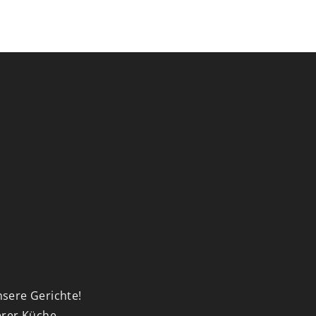
nsere Gerichte!
erer Küche