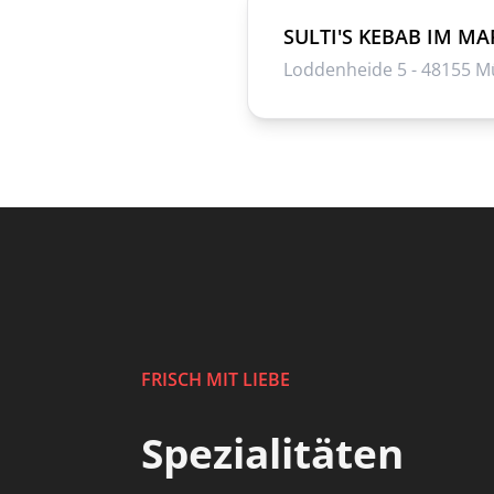
SULTI'S KEBAB IM M
Loddenheide 5 - 48155 M
FRISCH MIT LIEBE
Spezialitäten